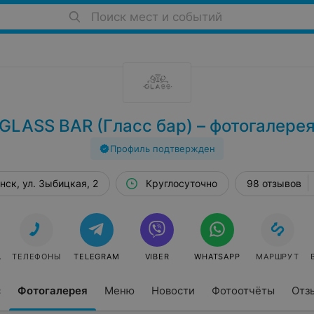
Поиск мест и событий
GLASS BAR (Гласс бар) – фотогалере
Профиль подтвержден
нск, ул. Зыбицкая, 2
Круглосуточно
98 отзывов
АТЬ
ТЕЛЕФОНЫ
TELEGRAM
VIBER
WHATSAPP
МАРШРУТ
с
Фотогалерея
Меню
Новости
Фотоотчёты
Отз