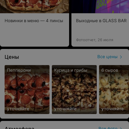
Новинки в меню — 4 пинсы
Выходные в GLASS BAR
Фотоотчет, 26 июля
Цены
Все цены
Пепперони
Курица и грибы
6 сыров
уточняйте
уточняйте
уточняйте
Атмосфера
Все фото