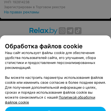
УНП: 192814238
Зарегистрирован в Торговом реестре
На правах рекламы
О проекте
Новости проекта
Размещение рекламы
Обработка файлов cookie
Вакансии
Публичный договор
Способы оплаты
Публичный договор по использованию сервиса
Наш сайт использует файлы cookie для обеспечения
«Афиша»
удобства пользователей сайта, его улучшения, сбора
статистики и предоставления персонализированных
Пользовательское соглашение
рекомендаций.
Написать в поддержку
Вы можете настроить параметры использования файлов
Связаться по вопросам сотрудничества
cookie или изменить свое согласие в более позднее время.
Написать руководителю relax.by
Для получения дополнительной информации о целях,
Персональные настройки cookie
сроках и порядке использования файлов cookie вы
можете ознакомиться с нашей
Политикой обработки
Обработка персональных данных
файлов cookie